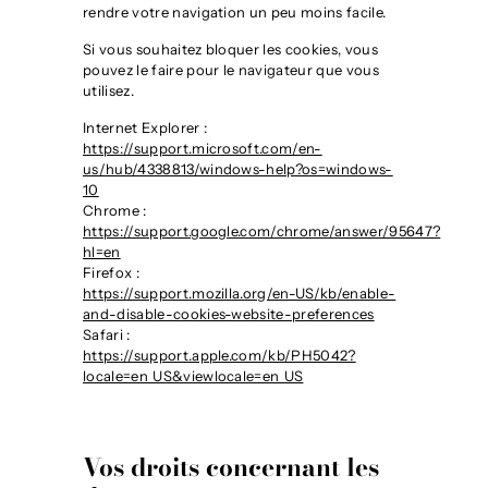
rendre votre navigation un peu moins facile.
Si vous souhaitez bloquer les cookies, vous
pouvez le faire pour le navigateur que vous
utilisez.
Internet Explorer :
https://support.microsoft.com/en-
us/hub/4338813/windows-help?os=windows-
10
Chrome :
https://support.google.com/chrome/answer/95647?
hl=en
Firefox :
https://support.mozilla.org/en-US/kb/enable-
and-disable-cookies-website-preferences
Safari :
https://support.apple.com/kb/PH5042?
locale=en_US&viewlocale=en_US
Vos droits concernant les