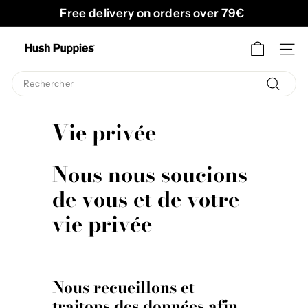
Passer
Free delivery on orders over 79€
au
Diaporama
contenu
H
Pause
NAVI
u
s
Search
h
Recherc
P
Vie privée
u
p
Nous nous soucions
p
i
de vous et de votre
e
vie privée
s
B
e
Nous recueillons et
l
traitons des données afin