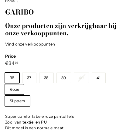
Home
/
GARIBO
Onze producten zijn verkrijgbaar bij
onze verkooppunten.
Vind onze verkooppunten
Price
Regular
€34,95
€34
95
price
Maat
36
37
38
39
40
41
Kleur
Roze
Categorie
Slippers
Super comfortabele roze pantoffels
Zool van textiel en PU
Dit model is een normale maat