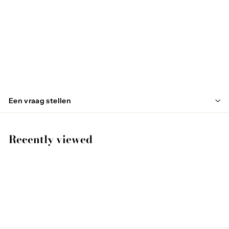
GARIBO
€
€34
95
3
4
,
Een vraag stellen
9
5
Recently viewed