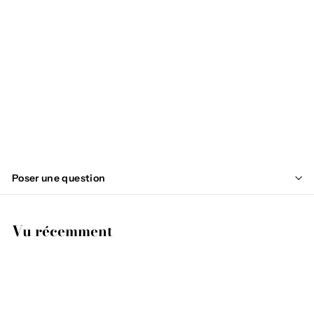
ÉPUISÉ
DOUVENT
€
€44
95
4
4
,
Poser une question
9
5
Vu récemment