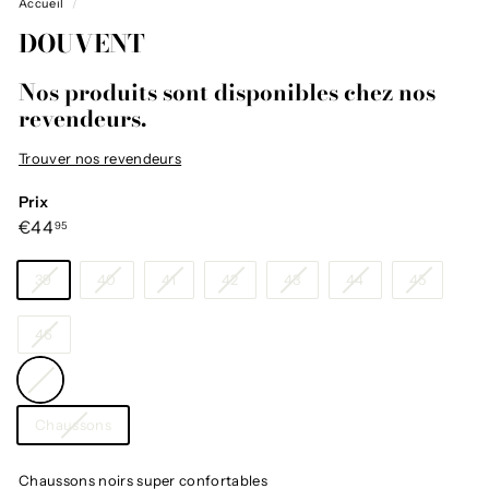
Accueil
/
DOUVENT
Nos produits sont disponibles chez nos
revendeurs.
Trouver nos revendeurs
Prix
Prix
€44,95
€44
95
régulier
Taille
39
40
41
42
43
44
45
46
Couleur
—
Gris
Catégorie
Chaussons
Chaussons noirs super confortables