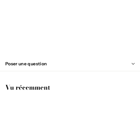
GOALA
€
€34
95
3
4
,
Poser une question
9
5
Vu récemment