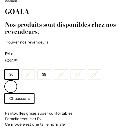
Accueil
/
GOALA
Nos produits sont disponibles chez nos
revendeurs.
Trouver nos revendeurs
Prix
Prix
€34,95
€34
95
régulier
Taille
36
37
38
39
40
41
Couleur
—
Gris
Catégorie
Chaussons
Pantoufles grises super confortables
Semelle textile et PU
Ce modèle est une taille normale