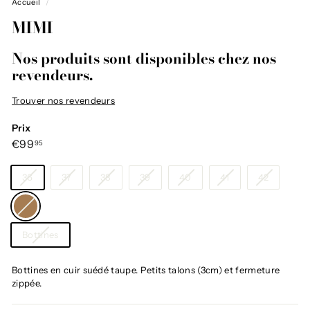
Accueil
/
MIMI
Nos produits sont disponibles chez nos
revendeurs.
Trouver nos revendeurs
Prix
Prix
€99,95
€99
95
régulier
Taille
36
37
38
39
40
41
42
Couleur
—
Taupe
Catégorie
Bottines
Bottines en cuir suédé taupe. Petits talons (3cm) et fermeture
zippée.