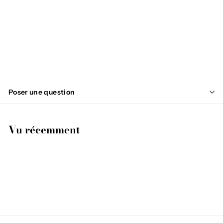
ÉPUISÉ
MIMI
€
€99
95
9
9
,
Poser une question
9
5
Vu récemment