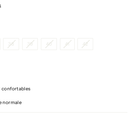
s
38
39
40
41
42
r confortables
le normale