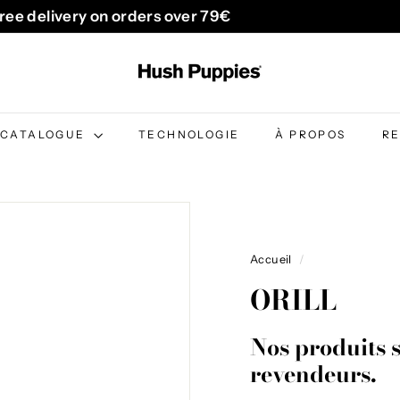
ree delivery on orders over 79€
Diaporama
H
Pause
u
s
h
CATALOGUE
TECHNOLOGIE
À PROPOS
R
P
u
p
p
i
Accueil
/
e
ORILL
s
B
Nos produits 
e
revendeurs.
l