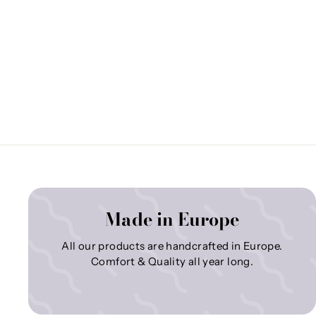
Made in Europe
All our products are handcrafted in Europe.
Comfort & Quality all year long.