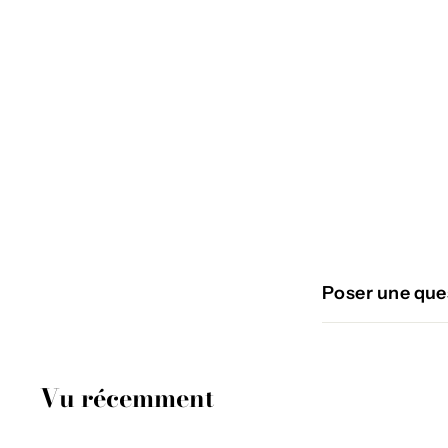
ÉPUISÉ
ORILL
€
€49
95
4
9
,
9
Poser une que
5
Vu récemment