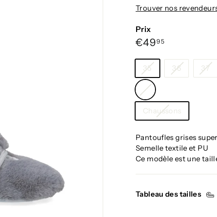
g
Trouver nos revendeur
i
u
Prix
m
Prix
€49,95
€49
95
régulier
Taille
35
36
37
Couleur
—
Catégorie
Gris
Chaussons
Pantoufles grises supe
Semelle textile et PU
Ce modèle est une tail
Tableau des tailles