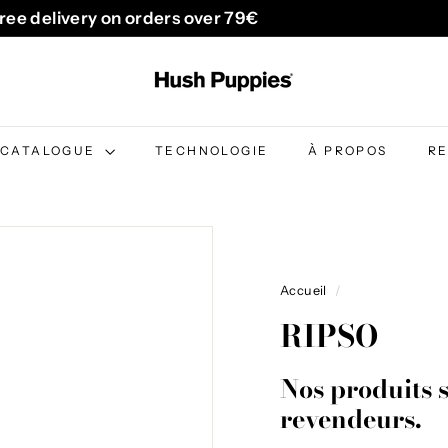
ree delivery on orders over 79€
Diaporama
H
Pause
u
s
h
CATALOGUE
TECHNOLOGIE
À PROPOS
R
P
u
p
p
i
Accueil
/
e
RIPSO
s
B
Nos produits 
e
revendeurs.
l