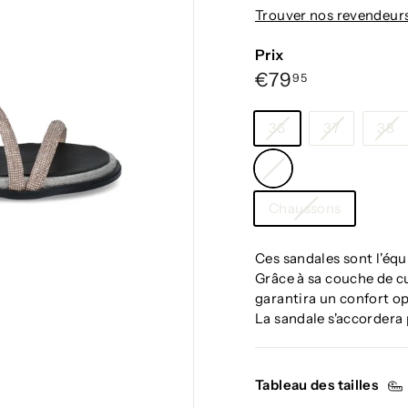
g
Trouver nos revendeur
i
u
Prix
m
Prix
€79,95
€79
95
régulier
Taille
36
37
38
Couleur
—
Catégorie
Noir
Chaussons
Ces sandales sont l'équi
Grâce à sa couche de cu
garantira un confort o
La sandale s'accordera
Tableau des tailles