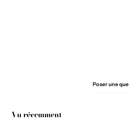
ÉPUISÉ
RIPSO
€
€79
95
7
9
,
9
Poser une que
5
Vu récemment