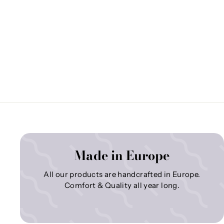
Made in Europe
All our products are handcrafted in Europe.
Comfort & Quality all year long.