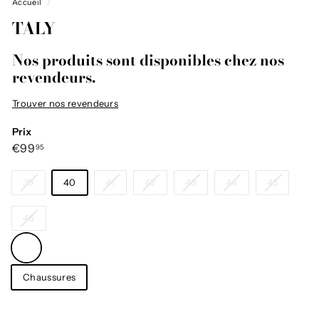
Accueil
/
TALY
Nos produits sont disponibles chez nos
revendeurs.
Trouver nos revendeurs
Prix
Prix
€99,95
€99
95
régulier
Taille
39
40
41
42
43
44
45
46
Couleur
—
Brun
Catégorie
Chaussures