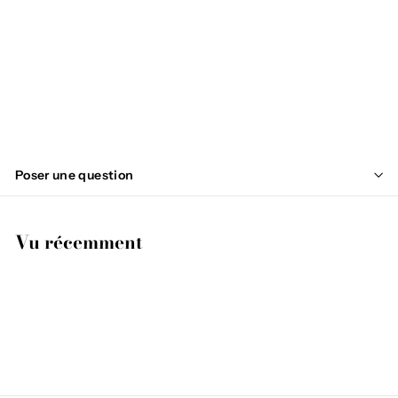
TALY
€
€99
95
9
9
,
Poser une question
9
5
Vu récemment