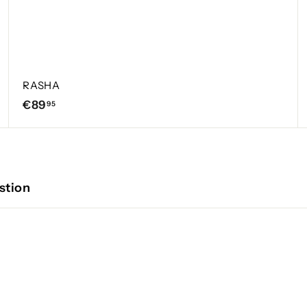
RASHA
€
€89
95
8
9
,
9
stion
5