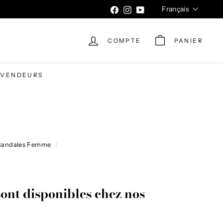
Langue
Français
Facebook
Instagram
YouTube
COMPTE
PANIER
EVENDEURS
Sandales Femme
/
sont disponibles chez nos