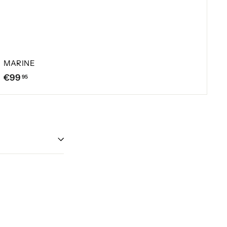
MARINE
€
€99
95
9
9
,
9
5