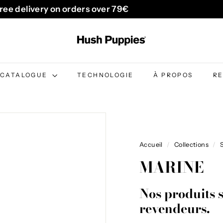
ree delivery on orders over 79€
Diaporama
H
Pause
u
s
h
CATALOGUE
TECHNOLOGIE
À PROPOS
R
P
u
p
p
i
Accueil
/
Collections
/
e
MARINE
s
B
Nos produits 
e
revendeurs.
l