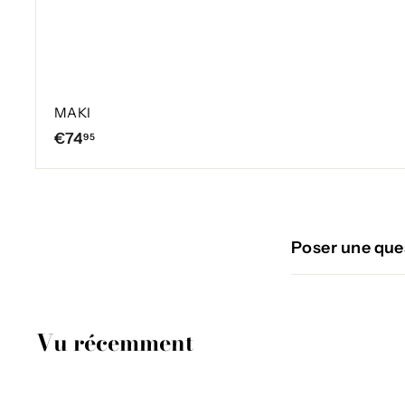
MAKI
€
€74
95
7
4
,
9
Poser une que
5
Vu récemment