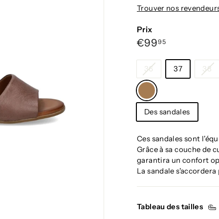
g
Trouver nos revendeur
i
u
Prix
m
Prix
€99,95
€99
95
régulier
Taille
36
37
38
Couleur
—
Catégorie
Taupe
Des sandales
Ces sandales sont l'équi
Grâce à sa couche de cu
garantira un confort o
La sandale s'accordera
Tableau des tailles