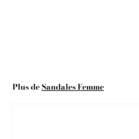
MARINE
€
€99
95
9
9
,
Plus de
9
Sandales Femme
5