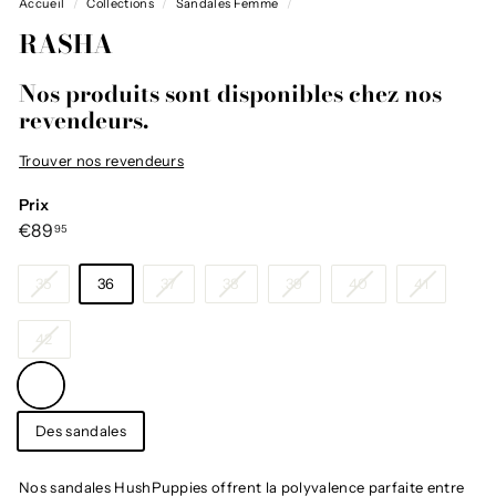
Accueil
/
Collections
/
Sandales Femme
/
RASHA
Nos produits sont disponibles chez nos
revendeurs.
Trouver nos revendeurs
Prix
Prix
€89,95
€89
95
régulier
Taille
35
36
37
38
39
40
41
42
Couleur
—
Bleu
Catégorie
Des sandales
Nos sandales HushPuppies offrent la polyvalence parfaite entre