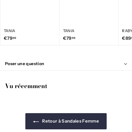
TANIA
TANIA
RAB
€
€
€79
€79
€89
99
99
7
7
9
9
,
,
Poser une question
9
9
9
9
Vu récemment
Retour à Sandales Femme