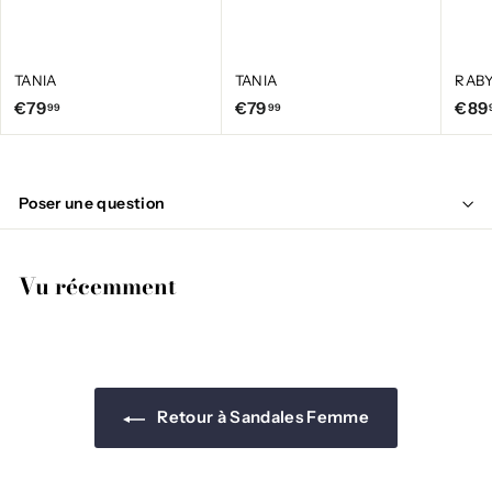
TANIA
TANIA
RAB
€
€
€79
€79
€89
99
99
7
7
9
9
,
,
Poser une question
9
9
9
9
Vu récemment
Retour à Sandales Femme