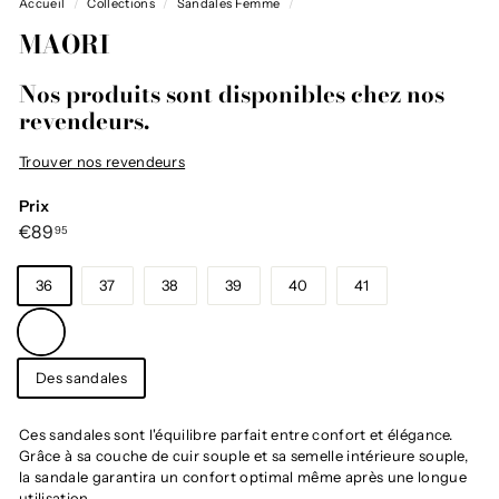
Accueil
/
Collections
/
Sandales Femme
/
MAORI
Nos produits sont disponibles chez nos
revendeurs.
Trouver nos revendeurs
Prix
Prix
€89,95
€89
95
régulier
Taille
36
37
38
39
40
41
Couleur
—
Rose
Catégorie
Des sandales
Ces sandales sont l'équilibre parfait entre confort et élégance.
Grâce à sa couche de cuir souple et sa semelle intérieure souple,
la sandale garantira un confort optimal même après une longue
utilisation.