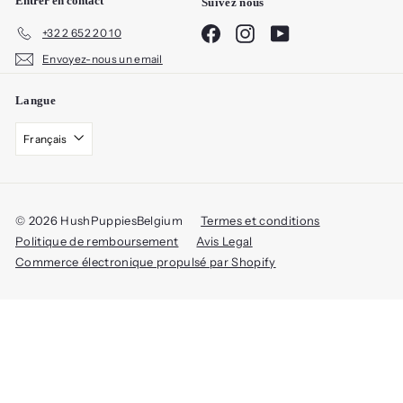
Entrer en contact
Suivez nous
Facebook
Instagram
YouTube
+32 2 652 20 10
Envoyez-nous un email
Langue
Français
© 2026 HushPuppiesBelgium
Termes et conditions
Politique de remboursement
Avis Legal
Commerce électronique propulsé par Shopify