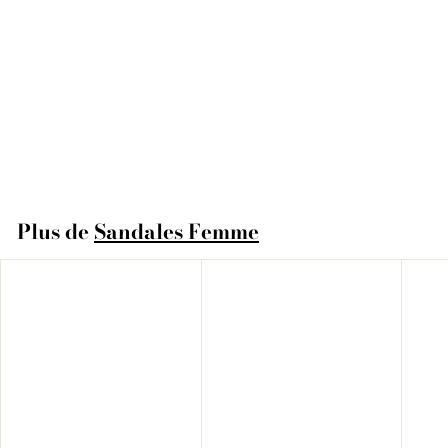
MAORI
€
€89
95
8
9
,
Plus de
Sandales Femme
9
5